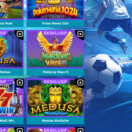
oal Rush
Poker Mania 1024
SIF
EKSKLUSIF
 Medusa
Mahjong Ways III
SIF
EKSKLUSIF
 Multi Win
Medusa Multiplier
SIF
EKSKLUSIF