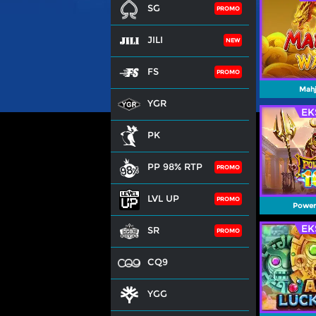
SG
PROMO
JILI
NEW
FS
PROMO
Mahj
YGR
EK
PK
PP 98% RTP
PROMO
LVL UP
PROMO
Power
EK
SR
PROMO
CQ9
YGG