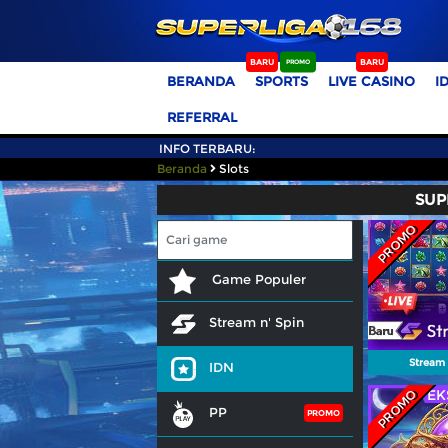
BARU
BARU
PROMO
BERANDA
SPORTS
LIVE CASINO
I
REFERRAL
INFO TERBARU:
Superliga
Beranda
Slots
SUP
PROMO
Game Populer
Stream n' Spin
Stream 
IDN
EK
PROMO
PP
PROMO