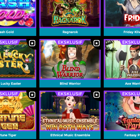
ash Gold
Ragnarok
Friday Kl
SKLUSIF
EKSKLUSIF
EKSKLU
Lucky Easter
Blind Warrior
Axe Warr
SKLUSIF
EKSKLUSIF
EKSKLU
tune Tiger
Ethnical Music Ensemble
Fantasy P