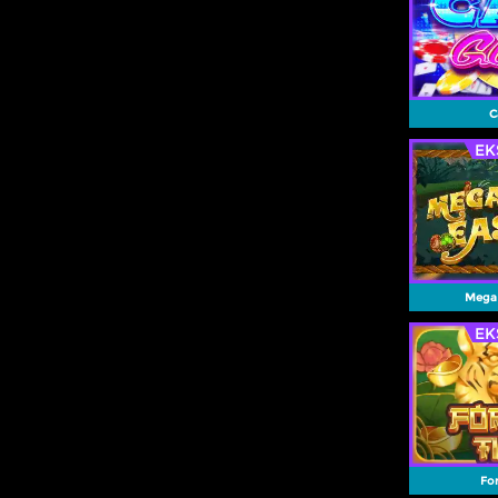
C
EK
Mega 
EK
For