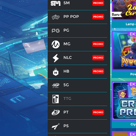
SM
PROMO
PP POP
PROMO
Lamp 
PG
EK
MG
PROMO
NLC
PROMO
HB
PROMO
Pow
EK
5G
TTG
PT
PROMO
Cry
PS
EK